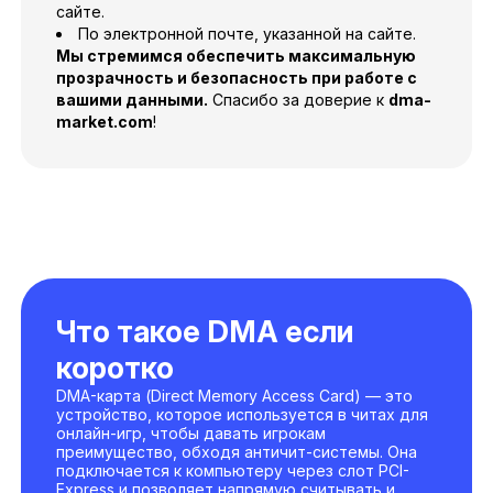
сайте.
По электронной почте, указанной на сайте.
Мы стремимся обеспечить максимальную
прозрачность и безопасность при работе с
вашими данными.
Спасибо за доверие к
dma-
market.com
!
Что такое DMA если
коротко
DMA-карта (Direct Memory Access Card) — это
устройство, которое используется в читах для
онлайн-игр, чтобы давать игрокам
преимущество, обходя античит-системы. Она
подключается к компьютеру через слот PCI-
Express и позволяет напрямую считывать и