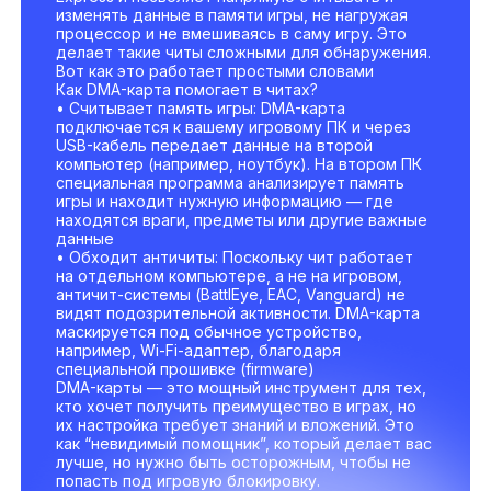
изменять данные в памяти игры, не нагружая
процессор и не вмешиваясь в саму игру. Это
делает такие читы сложными для обнаружения.
Вот как это работает простыми словами
Как DMA-карта помогает в читах?
• Считывает память игры: DMA-карта
подключается к вашему игровому ПК и через
USB-кабель передает данные на второй
компьютер (например, ноутбук). На втором ПК
специальная программа анализирует память
игры и находит нужную информацию — где
находятся враги, предметы или другие важные
данные
• Обходит античиты: Поскольку чит работает
на отдельном компьютере, а не на игровом,
античит-системы (BattlEye, EAC, Vanguard) не
видят подозрительной активности. DMA-карта
маскируется под обычное устройство,
например, Wi-Fi-адаптер, благодаря
специальной прошивке (firmware)
DMA-карты — это мощный инструмент для тех,
кто хочет получить преимущество в играх, но
их настройка требует знаний и вложений. Это
как “невидимый помощник”, который делает вас
лучше, но нужно быть осторожным, чтобы не
попасть под игровую блокировку.