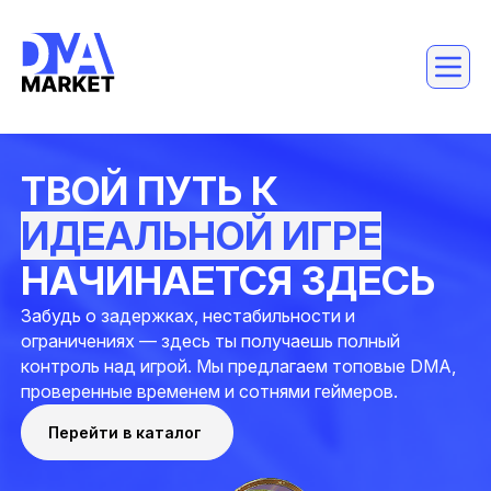
ТВОЙ ПУТЬ К
ИДЕАЛЬНОЙ ИГРЕ
НАЧИНАЕТСЯ ЗДЕСЬ
Забудь о задержках, нестабильности и
ограничениях — здесь ты получаешь полный
контроль над игрой. Мы предлагаем топовые DMA,
проверенные временем и сотнями геймеров.
Перейти в каталог