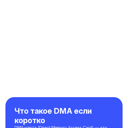
(0)
BBC DMA Arena Breakout
от 4000 ₽
Перейти
Что такое DMA если
коротко
DMA-карта (Direct Memory Access Card) — это