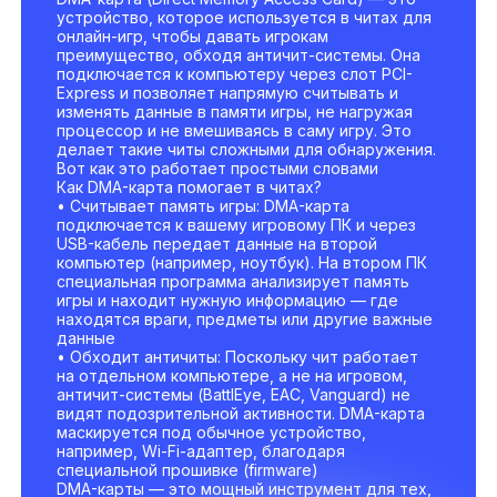
устройство, которое используется в читах для
онлайн-игр, чтобы давать игрокам
преимущество, обходя античит-системы. Она
подключается к компьютеру через слот PCI-
Express и позволяет напрямую считывать и
изменять данные в памяти игры, не нагружая
процессор и не вмешиваясь в саму игру. Это
делает такие читы сложными для обнаружения.
Вот как это работает простыми словами
Как DMA-карта помогает в читах?
• Считывает память игры: DMA-карта
подключается к вашему игровому ПК и через
USB-кабель передает данные на второй
компьютер (например, ноутбук). На втором ПК
специальная программа анализирует память
игры и находит нужную информацию — где
находятся враги, предметы или другие важные
данные
• Обходит античиты: Поскольку чит работает
на отдельном компьютере, а не на игровом,
античит-системы (BattlEye, EAC, Vanguard) не
видят подозрительной активности. DMA-карта
маскируется под обычное устройство,
например, Wi-Fi-адаптер, благодаря
специальной прошивке (firmware)
DMA-карты — это мощный инструмент для тех,